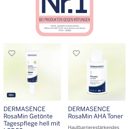
merken
merken
NEU
DERMASENCE
DERMASENCE
RosaMin Getönte
RosaMin AHA Toner
Tagespflege hell mit
Hautbarriere­stärkendes