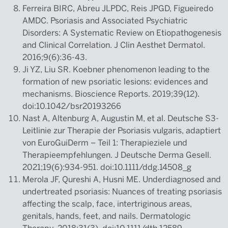
Ferreira BIRC, Abreu JLPDC, Reis JPGD, Figueiredo
AMDC. Psoriasis and Associated Psychiatric
Disorders: A Systematic Review on Etiopathogenesis
and Clinical Correlation. J Clin Aesthet Dermatol.
2016;9(6):36-43.
Ji YZ, Liu SR. Koebner phenomenon leading to the
formation of new psoriatic lesions: evidences and
mechanisms. Bioscience Reports. 2019;39(12).
doi:10.1042/bsr20193266
Nast A, Altenburg A, Augustin M, et al. Deutsche S3‐
Leitlinie zur Therapie der Psoriasis vulgaris, adaptiert
von EuroGuiDerm – Teil 1: Therapieziele und
Therapieempfehlungen. J Deutsche Derma Gesell.
2021;19(6):934-951. doi:10.1111/ddg.14508_g
Merola JF, Qureshi A, Husni ME. Underdiagnosed and
undertreated psoriasis: Nuances of treating psoriasis
affecting the scalp, face, intertriginous areas,
genitals, hands, feet, and nails. Dermatologic
Therapy. 2018;31(3). doi:10.1111/dth.12589