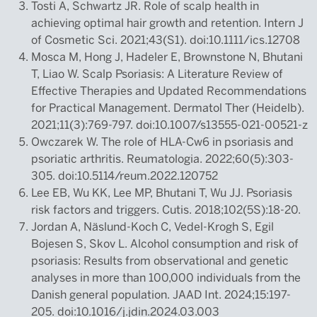
Tosti A, Schwartz JR. Role of scalp health in
achieving optimal hair growth and retention. Intern J
of Cosmetic Sci. 2021;43(S1). doi:10.1111/ics.12708
Mosca M, Hong J, Hadeler E, Brownstone N, Bhutani
T, Liao W. Scalp Psoriasis: A Literature Review of
Effective Therapies and Updated Recommendations
for Practical Management. Dermatol Ther (Heidelb).
2021;11(3):769-797. doi:10.1007/s13555-021-00521-z
Owczarek W. The role of HLA-Cw6 in psoriasis and
psoriatic arthritis. Reumatologia. 2022;60(5):303-
305. doi:10.5114/reum.2022.120752
Lee EB, Wu KK, Lee MP, Bhutani T, Wu JJ. Psoriasis
risk factors and triggers. Cutis. 2018;102(5S):18-20.
Jordan A, Näslund-Koch C, Vedel-Krogh S, Egil
Bojesen S, Skov L. Alcohol consumption and risk of
psoriasis: Results from observational and genetic
analyses in more than 100,000 individuals from the
Danish general population. JAAD Int. 2024;15:197-
205. doi:10.1016/j.jdin.2024.03.003