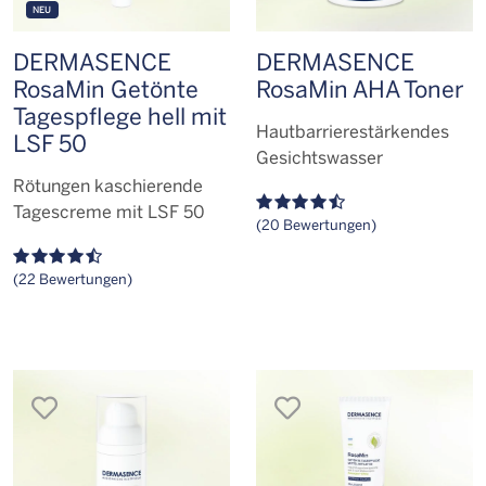
NEU
DERMASENCE
DERMASENCE
RosaMin Getönte
RosaMin AHA Toner
Tagespflege hell mit
Hautbarriere­stärkendes
LSF 50
Gesichtswasser
Rötungen kaschierende
Tagescreme mit LSF 50
(20 Bewertungen)
(22 Bewertungen)
merken
merken