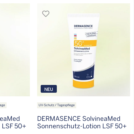
merken
NEU
lege
UV-Schutz / Tagespflege
neaMed
DERMASENCE SolvineaMed
 LSF 50+
Sonnenschutz-Lotion LSF 50+