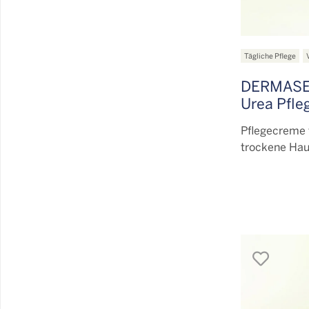
Tägliche Pflege
DERMASE
Urea Pfl
Pflegecreme f
trockene Hau
merk