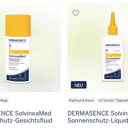
en
merken
NEU
pflege
Kopfhaut & Haare
UV-Schutz / Tagespf
NCE SolvineaMed
DERMASENCE Solvi
utz-Gesichtsfluid
Sonnenschutz-Liquid