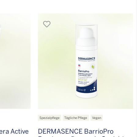
merken
Spezialpflege
Tägliche Pflege
Vegan
ra Active
DERMASENCE BarrioPro