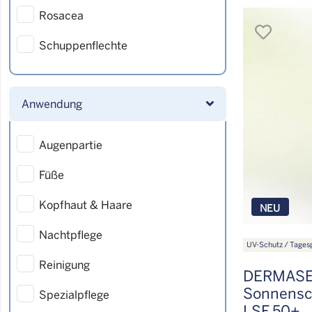
Rosacea
merk
Schuppenflechte
Anwendung
Augenpartie
Füße
Kopfhaut & Haare
NEU
Nachtpflege
UV-Schutz / Tages
Reinigung
DERMASE
Sonnensch
Spezialpflege
LSF 50+