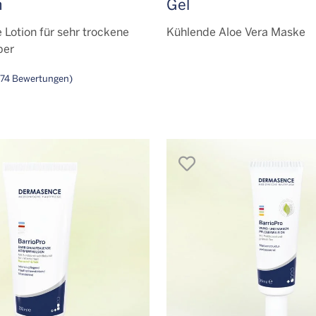
n
Gel
Lotion für sehr trockene
Kühlende Aloe Vera Maske
per
74 Bewertungen)
en
merken