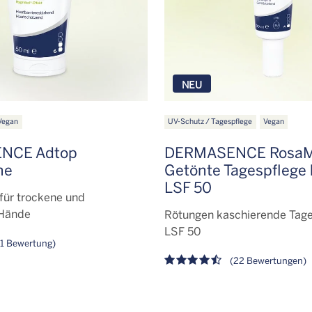
NEU
Vegan
UV-Schutz / Tagespflege
Vegan
NCE Adtop
DERMASENCE RosaM
me
Getönte Tagespflege h
LSF 50
für trockene und
 Hände
Rötungen kaschierende Tag
LSF 50
1 Bewertung)
(22 Bewertungen)