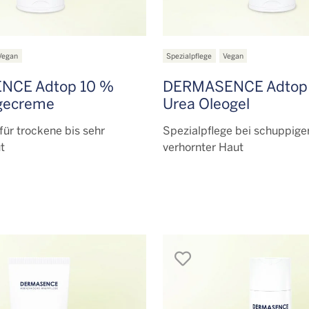
Vegan
Spezialpflege
Vegan
NCE Adtop 10 %
DERMASENCE Adtop
egecreme
Urea Oleogel
ür trockene bis sehr
Spezialpflege bei schuppige
t
verhornter Haut
en
merken