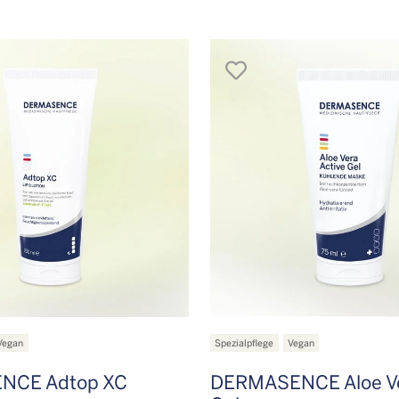
en
merken
Vegan
Spezialpflege
Vegan
NCE Adtop XC
DERMASENCE Aloe Ve