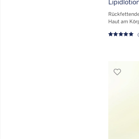
Lipidlotio
Rückfettende 
Haut am Kör
(
merk