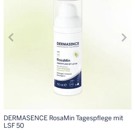
DERMASENCE RosaMin Tagespflege mit
D
LSF 50
b