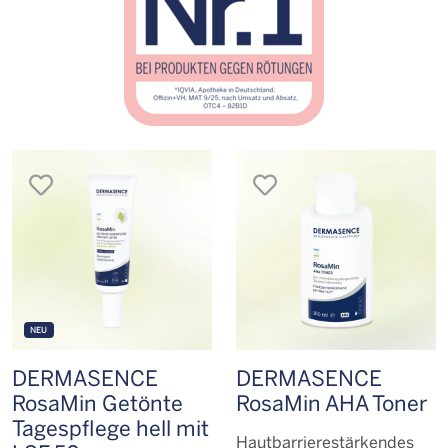
merken
merken
NEU
DERMASENCE
DERMASENCE
RosaMin Getönte
RosaMin AHA Toner
Tagespflege hell mit
Hautbarriere­stärkendes