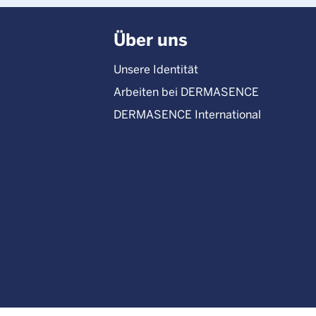
Über uns
Unsere Identität
Arbeiten bei DERMASENCE
DERMASENCE International
Instagram
Facebook
TikTok
YouTube
Pinterest
XING
LinkedIn