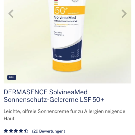
NEU
DERMASENCE SolvineaMed
Sonnenschutz-Gelcreme LSF 50+
D
Leichte, ölfreie Sonnencreme für zu Allergien neigende
S
Haut
(29 Bewertungen)