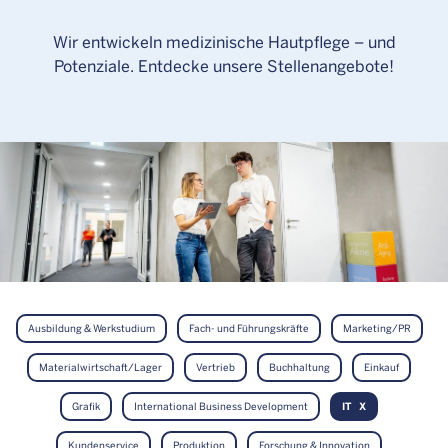
Wir entwickeln medizinische Hautpflege – und
Potenziale. Entdecke unsere Stellenangebote!
Ausbildung & Werkstudium
Fach- und Führungskräfte
Marketing/PR
Materialwirtschaft/Lager
Vertrieb
Buchhaltung
Einkauf
Grafik
International Business Development
IT
Kundenservice
Produktion
Forschung & Innovation