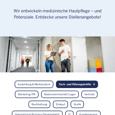
Wir entwickeln medizinische Hautpflege – und
Potenziale. Entdecke unsere Stellenangebote!
Ausbildung & Werkstudium
Fach- und Führungskräfte
Marketing/PR
Materialwirtschaft/Lager
Vertrieb
Buchhaltung
Einkauf
Grafik
International Business Development
IT
Kundenservice