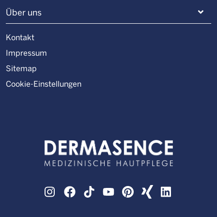
Über uns
Kontakt
Impressum
Sitemap
Cookie-Einstellungen
Instagram
Facebook
TikTok
YouTube
Pinterest
XING
LinkedIn