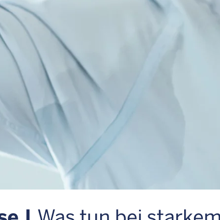
se |
Was tun bei starke