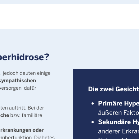
perhidrose?
t
, jedoch deuten einige
 sympathischen
versorgen, dafür
Die zwei Gesicht
Primäre Hype
en auftritt. Bei der
äußeren Fakto
sche
bzw. familiäre
Sekundäre Hy
Erkrankungen oder
anderer Erkra
nüberfunktion, Diabetes