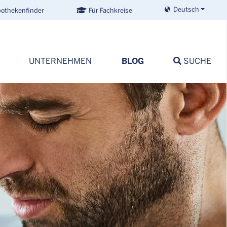
Deutsch
othekenfinder
Für Fachkreise
BLOG
UNTERNEHMEN
SUCHE