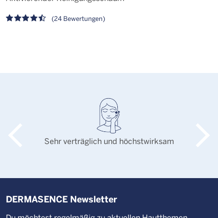
H
(24 Bewertungen)
Sehr verträglich und höchstwirksam
DERMASENCE Newsletter
Du möchtest regelmäßig zu aktuellen Hautthemen