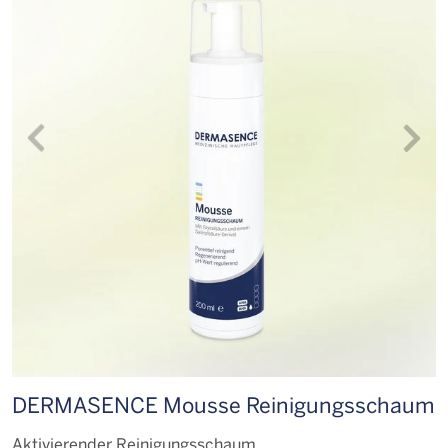
DERMASENCE Mousse Reinigungs­schaum
D
G
Aktivierender Reinigungsschaum