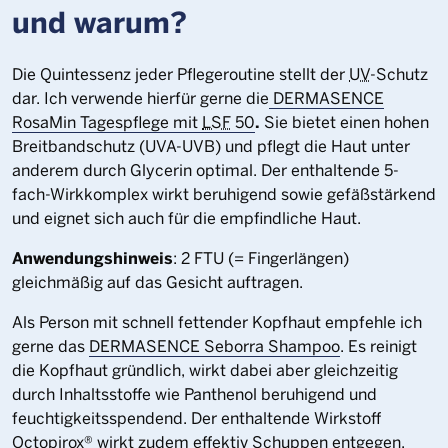
und warum?
Die Quintessenz jeder Pflegeroutine stellt der
UV
-Schutz
dar. Ich verwende hierfür gerne die
DERMASENCE
.
RosaMin Tagespflege mit
LSF
50
Sie bietet einen hohen
Breitbandschutz (UVA-UVB) und pflegt die Haut unter
anderem durch Glycerin optimal. Der enthaltende 5-
fach-Wirkkomplex wirkt beruhigend sowie gefäßstärkend
und eignet sich auch für die empfindliche Haut.
Anwendungshinweis
: 2 FTU (= Fingerlängen)
gleichmäßig auf das Gesicht auftragen.
Als Person mit schnell fettender Kopfhaut empfehle ich
gerne das
DERMASENCE Seborra Shampoo
. Es reinigt
die Kopfhaut gründlich, wirkt dabei aber gleichzeitig
durch Inhaltsstoffe wie Panthenol beruhigend und
feuchtigkeitsspendend. Der enthaltende Wirkstoff
Octopirox® wirkt zudem effektiv Schuppen entgegen.