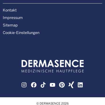
Kontakt
Impressum
Sitemap
Cookie-Einstellungen
Instagram
Facebook
TikTok
YouTube
Pinterest
XING
LinkedIn
© DERMASENCE 2026