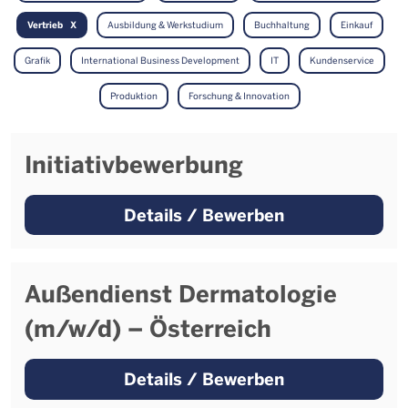
Vertrieb
Ausbildung & Werkstudium
Buchhaltung
Einkauf
Grafik
International Business Development
IT
Kundenservice
Produktion
Forschung & Innovation
Initiativbewerbung
Details / Bewerben
Außendienst Dermatologie
(m/w/d) – Österreich
Details / Bewerben