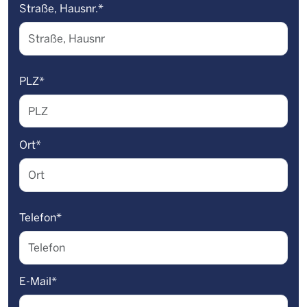
Straße, Hausnr.
*
PLZ
*
Ort
*
Telefon
*
E-Mail
*