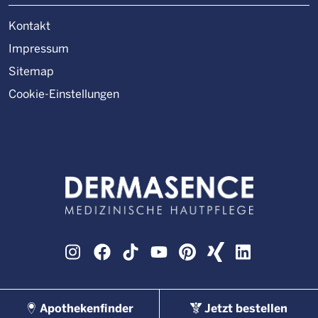
Kontakt
Impressum
Sitemap
Cookie-Einstellungen
Instagram
Facebook
TikTok
YouTube
Pinterest
XING
LinkedIn
Apothekenfinder
Jetzt bestellen
© DERMASENCE 2026