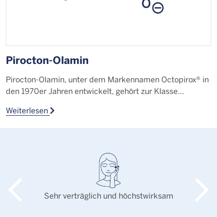
Pirocton-Olamin
F
Pirocton-Olamin, unter dem Markennamen Octopirox® in
D
den 1970er Jahren entwickelt, gehört zur Klasse…
s
Weiterlesen
W
Sehr verträglich und höchstwirksam