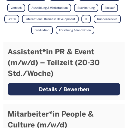
Vertrieb
Ausbildung & Werkstudium
Buchhaltung
Einkauf
Grafik
International Business Development
IT
Kundenservice
Produktion
Forschung & Innovation
Assistent*in PR & Event
(m/w/d) – Teilzeit (20-30
Std./Woche)
Details / Bewerben
Mitarbeiter*in People &
Culture (m/w/d)