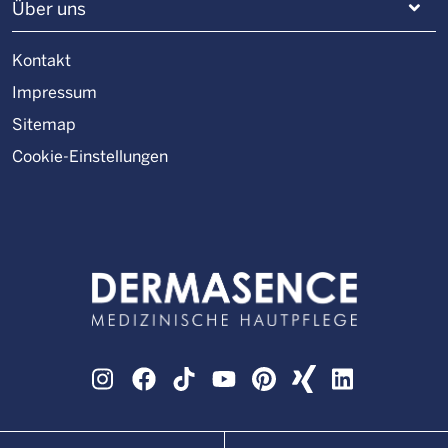
Über uns
Kontakt
Impressum
Sitemap
Cookie-Einstellungen
Instagram
Facebook
TikTok
YouTube
Pinterest
XING
LinkedIn