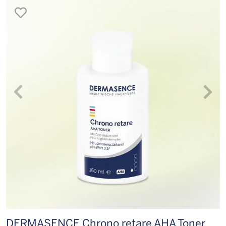
merken
DERMASENCE Chrono retare AHA Toner
D