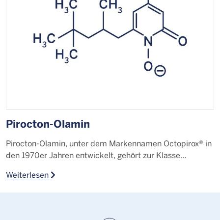
Pirocton-Olamin
F
Pirocton-Olamin, unter dem Markennamen Octopirox® in
D
den 1970er Jahren entwickelt, gehört zur Klasse…
s
Weiterlesen
W