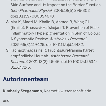
Skin Surface and Its Impact on the Barrier Function.
Skin Pharmacol Physiol
. 2006;19(6):296-302.
doi:10.1159/000094670.
Mar K, Maazi M, Khalid B, Ahmed R, Wang OJ
(Emilie), Khosravi‐Hafshejani T. Prevention of Post‐
Inflammatory Hyperpigmentation in Skin of Colour:
A Systematic Review.
Australas J Dermatol
.
2025;66(3):119-126. doi:10.1111/ajd.14432.
Facharztmagazine R. Fruchtsäuretraining härtet
empfindliche Haut ab.
Ästhetische Dermatol
Kosmetol
. 2021;13(2):46-46. doi:10.1007/s12634-
021-1472-6.
Autorinnenteam
Kimberly Stegemann
, Kosmetikwissenschaftlerin
und