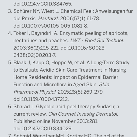
doi:10.2147/CCID.S84765.
Schürer NY, Wiest L. Chemical Peel: Anweisungen für
die Praxis.
Hautarzt
. 2006;57(1):61-78.
doi:10.1007/s00105-005-1081-8.
Toker İ, Bayιndιrlι A. Enzymatic peeling of apricots,
nectarines and peaches.
LWT - Food Sci Technol
.
2003;36(2):215-221. doi:10.1016/S0023-
6438(02)00203-7.
Blaak J, Kaup O, Hoppe W, et al. A Long-Term Study
to Evaluate Acidic Skin Care Treatment in Nursing
Home Residents: Impact on Epidermal Barrier
Function and Microflora in Aged Skin.
Skin
Pharmacol Physiol
. 2015;28(5):269-279.
doi:10.1159/000437212.
Sharad J. Glycolic acid peel therapy &ndash; a
current review.
Clin Cosmet Investig Dermatol
.
Published online November 2013:281.
doi:10.2147/CCID.S34029.
Schmid-Wendtner MH, Korting HC. The pH of the