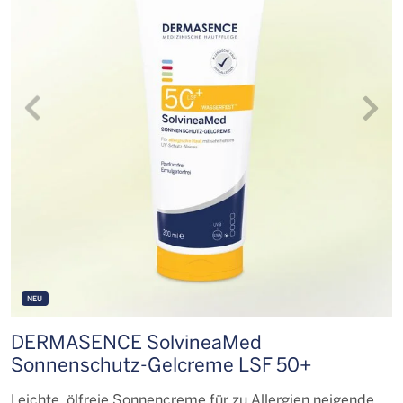
NEU
DERMASENCE SolvineaMed
D
Sonnenschutz-Gelcreme LSF 50+
K
Leichte, ölfreie Sonnencreme für zu Allergien neigende
A