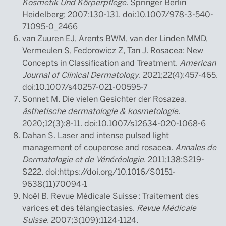
Kosmetik Und Körperpflege
. Springer Berlin
Heidelberg; 2007:130-131. doi:10.1007/978-3-540-
71095-0_2466
van Zuuren EJ, Arents BWM, van der Linden MMD,
Vermeulen S, Fedorowicz Z, Tan J. Rosacea: New
Concepts in Classification and Treatment.
American
Journal of Clinical Dermatology
. 2021;22(4):457-465.
doi:10.1007/s40257-021-00595-7
Sonnet M. Die vielen Gesichter der Rosazea.
ästhetische dermatologie & kosmetologie
.
2020;12(3):8-11. doi:10.1007/s12634-020-1068-6
Dahan S. Laser and intense pulsed light
management of couperose and rosacea.
Annales de
Dermatologie et de Vénéréologie
. 2011;138:S219-
S222. doi:https://doi.org/10.1016/S0151-
9638(11)70094-1
Noël B. Revue Médicale Suisse : Traitement des
varices et des télangiectasies.
Revue Médicale
Suisse
. 2007;3(109):1124-1124.