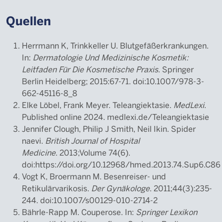
Quellen
Herrmann K, Trinkkeller U. Blutgefäßerkrankungen.
In:
Dermatologie Und Medizinische Kosmetik:
Leitfaden Für Die Kosmetische Praxis
. Springer
Berlin Heidelberg; 2015:67-71. doi:10.1007/978-3-
662-45116-8_8
Elke Löbel, Frank Meyer. Teleangiektasie.
MedLexi
.
Published online 2024. medlexi.de/Teleangiektasie
Jennifer Clough, Philip J Smith, Neil Ikin.
Spider
naevi.
British Journal of Hospital
Medicine
.
2013;Volume 74(6).
doi:https://doi.org/10.12968/hmed.2013.74.Sup6.C86
Vogt K, Broermann M. Besenreiser- und
Retikulärvarikosis.
Der Gynäkologe
. 2011;44(3):235-
244. doi:10.1007/s00129-010-2714-2
Bährle-Rapp M. Couperose. In:
Springer Lexikon