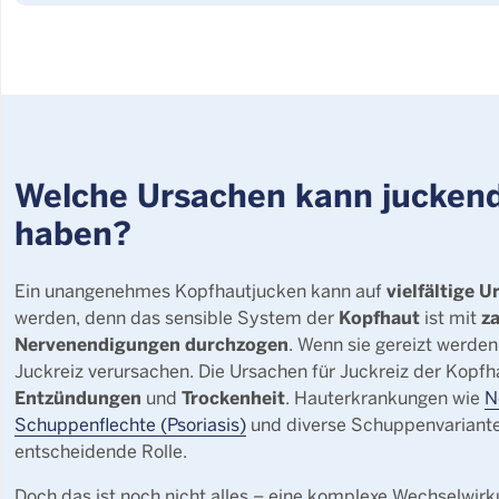
Welche Ursachen kann jucken
haben?
vielfältige 
Ein unangenehmes Kopfhautjucken kann auf
Kopfhaut
z
werden, denn das sensible System der
ist mit
Nervenendigungen durchzogen
. Wenn sie gereizt werde
Juckreiz verursachen. Die Ursachen für Juckreiz der Kopf
Entzündungen
Trockenheit
und
. Hauterkrankungen wie
N
Schuppenflechte (Psoriasis)
und diverse Schuppenvariante
entscheidende Rolle.
Doch das ist noch nicht alles – eine komplexe Wechselwi