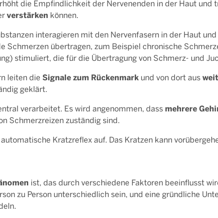
rhöht die Empfindlichkeit der Nervenenden in der Haut und 
verstärken
er
können.
Substanzen interagieren mit den Nervenfasern in der Haut und
nde Schmerzen übertragen, zum Beispiel chronische Schmer
g) stimuliert, die für die Übertragung von Schmerz- und Juck
Signale zum Rückenmark
wei
rn leiten die
und von dort aus
ändig geklärt.
mehrere Gehi
zentral verarbeitet. Es wird angenommen, dass
von Schmerzreizen zuständig sind.
er automatische Kratzreflex auf. Das Kratzen kann vorübergehe
hänomen
ist, das durch verschiedene Faktoren beeinflusst wi
on zu Person unterschiedlich sein, und eine gründliche Unter
deln.