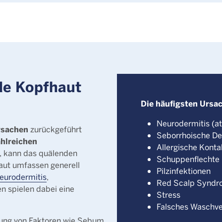
de Kopfhaut
Die häufigsten Ursac
Neurodermitis (at
Ursachen
zurückgeführt
Seborrhoische De
ahlreichen
Allergische Konta
n, kann das quälenden
Schuppenflechte (
haut umfassen generell
Pilzinfektionen
eurodermitis
,
Red Scalp Syndro
n spielen dabei eine
Stress
Falsches Waschv
rkung von Faktoren wie Sebum