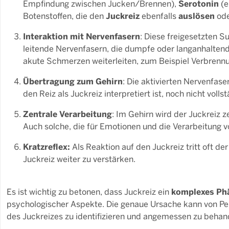
Serotonin
Empfindung zwischen Jucken/Brennen),
(e
Juckreiz
auslösen
Botenstoffen, die den
ebenfalls
od
Interaktion mit Nervenfasern
: Diese freigesetzten 
leitende Nervenfasern, die dumpfe oder langanhalte
akute Schmerzen weiterleiten, zum Beispiel Verbrennun
Übertragung zum Gehirn
: Die aktivierten Nervenfase
den Reiz als Juckreiz interpretiert ist, noch nicht vollst
Zentrale Verarbeitung
: Im Gehirn wird der Juckreiz 
Auch solche, die für Emotionen und die Verarbeitung 
Kratzreflex:
Als Reaktion auf den Juckreiz tritt oft d
Juckreiz weiter zu verstärken.
komplexes P
Es ist wichtig zu betonen, dass Juckreiz ein
psychologischer Aspekte. Die genaue Ursache kann von Pers
des Juckreizes zu identifizieren und angemessen zu behan