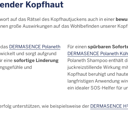
kender Kopfhaut
bewu
ort auf das Rätsel des Kopfhautjuckens auch in einer
önnen große Auswirkungen auf das Wohlbefinden unserer Kopf
spürbaren Soforte
r das
DERMASENCE Polaneth
Für einen
wickelt und sorgt aufgrund
DERMASENCE Polaneth Kühl
sofortige Linderung
ür eine
Polaneth Shampoo enthält d
ngsgefühle und
juckreizstillende Wirkung mi
Kopfhaut beruhigt und haut
langfristigen Anwendung wird
ein idealer SOS-Helfer für u
olg unterstützen, wie beispielsweise der
DERMASENCE H³ 