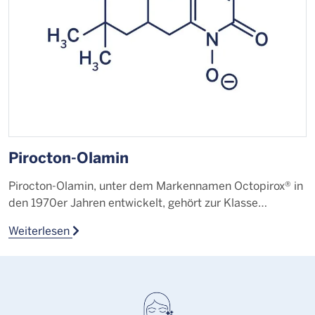
Pirocton-Olamin
F
Pirocton-Olamin, unter dem Markennamen Octopirox® in
D
den 1970er Jahren entwickelt, gehört zur Klasse…
s
Weiterlesen
W