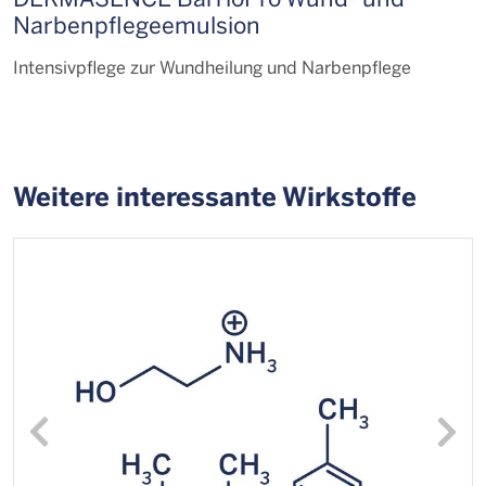
Narbenpflege­emulsion
K
Intensivpflege zur Wundheilung und Narbenpflege
K
Weitere interessante Wirkstoffe