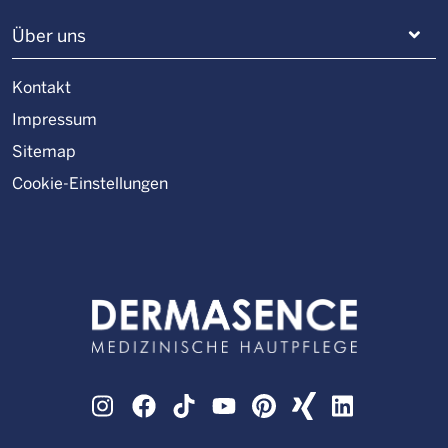
Über uns
Kontakt
Impressum
Sitemap
Cookie-Einstellungen
Instagram
Facebook
TikTok
YouTube
Pinterest
XING
LinkedIn