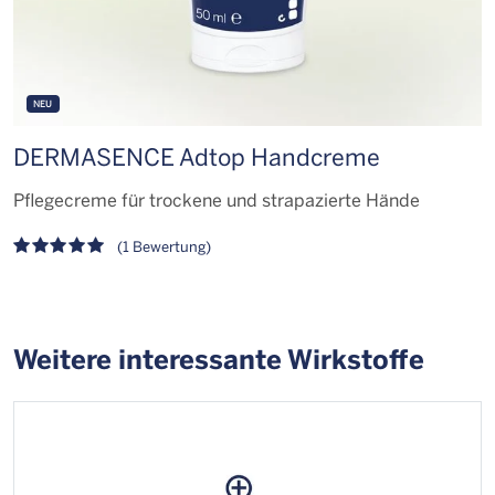
NEU
DERMASENCE Adtop Handcreme
D
Pflegecreme für trockene und strapazierte Hände
S
(1 Bewertung)
Weitere interessante Wirkstoffe