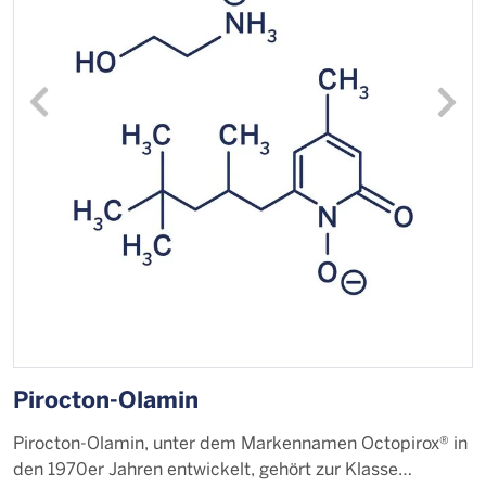
Pirocton-Olamin
F
Pirocton-Olamin, unter dem Markennamen Octopirox® in
D
den 1970er Jahren entwickelt, gehört zur Klasse…
s