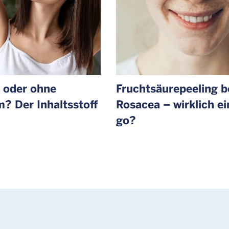
 oder ohne
Fruchtsäure­peeling b
? Der Inhaltsstoff
Rosacea – wirklich ei
go?