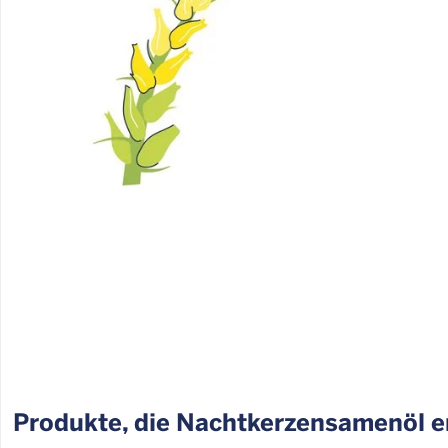
Produkte, die Nacht­ker­zen­sa­men­öl 