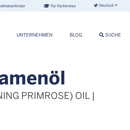
Deutsch
othekenfinder
Für Fachkreise
UNTERNEHMEN
BLOG
SUCHE
a­men­öl
ING PRIMROSE) OIL |