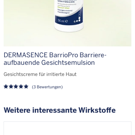
DERMASENCE BarrioPro Barriere­
D
aufbauende Gesichts­emulsion
a
Gesichtscreme für irritierte Haut
M
(3 Bewertungen)
Weitere interessante Wirkstoffe