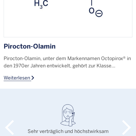
Pirocton-Olamin
F
Pirocton-Olamin, unter dem Markennamen Octopirox® in
D
den 1970er Jahren entwickelt, gehört zur Klasse…
s
Weiterlesen
W
Sehr verträglich und höchstwirksam