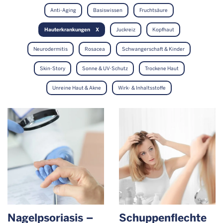
Anti-Aging
Basiswissen
Fruchtsäure
Hauterkrankungen
Juckreiz
Kopfhaut
Neurodermitis
Rosacea
Schwangerschaft & Kinder
Skin-Story
Sonne & UV-Schutz
Trockene Haut
Unreine Haut & Akne
Wirk- & Inhaltsstoffe
Nagelpsoriasis –
Schuppen­flechte