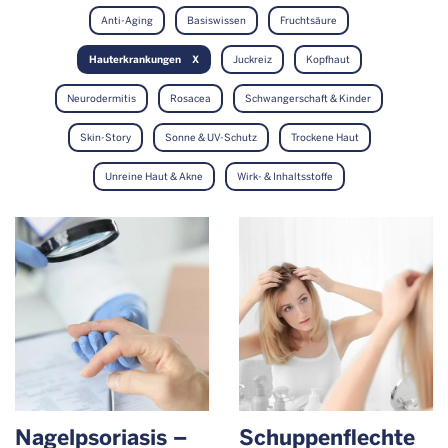
Anti-Aging
Basiswissen
Fruchtsäure
Hauterkrankungen
Juckreiz
Kopfhaut
Neurodermitis
Rosacea
Schwangerschaft & Kinder
Skin-Story
Sonne & UV-Schutz
Trockene Haut
Unreine Haut & Akne
Wirk- & Inhaltsstoffe
Nagelpsoriasis –
Schuppen­flechte